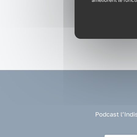
améliorent le fonct
d’
r
Podcast l’Indi