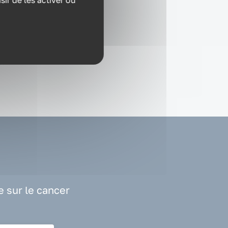
ir de les activer ou
oir
e.
e sur le cancer