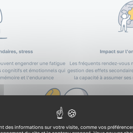
ndaires, stress
Impact sur l’o
peuvent engendrer une fatigue
Les fréquents rendez-vous mé
 cognitifs et émotionnels qui
gestion des effets secondaire
a mémoire et l’endurance
la capacité à assumer ses 
t des informations sur votre visite, comme vos préférences 