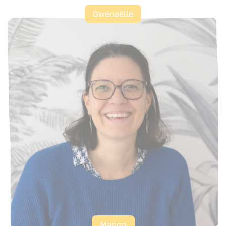
Gwénaëlle
Marion