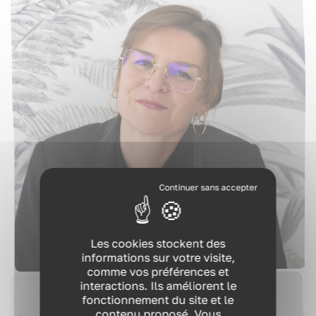
VOUS ÊTES ?
Les cookies stockent des
informations sur votre visite,
NOS EXPERTISES
Annaïck
comme vos préférences et
interactions. Ils améliorent le
NOS FORMATIONS
fonctionnement du site et le
contenu proposé. Vous