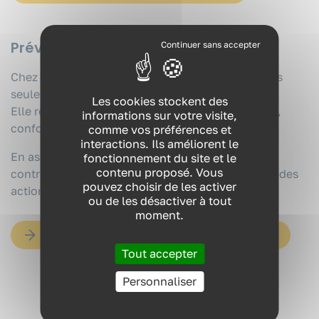
Prévia, un projet collectif
Chez Prévia,
la qualité des formations
ne tient pas
VOUS ÊTES ?
seulement à l’expertise des intervenants.
Les cookies stockent des
Elle repose aussi sur une organisation
rigoureuse
,
informations sur votre visite,
NOS EXPERTISES
conforme
et
structurée
.
comme vos préférences et
interactions. Ils améliorent le
NOS FORMATIONS
En assurant la fiabilité des dispositifs, Blandine
fonctionnement du site et le
contenu proposé. Vous
contribue pleinement à la crédibilité et à l’impact des
pouvez choisir de les activer
actions menées auprès des entreprises.
RESSOURCES
ou de les désactiver à tout
moment.
QUI SOMMES-NOUS ?
DÉCOUVREZ L'ENTIÈRETÉ DE NOTRE ÉQUIPE
Tout accepter
Personnaliser
CONTACT