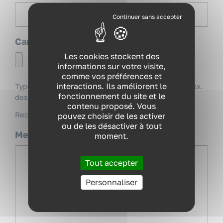
Carte d'identité
(Nécessaire)
VOUS ÊTES ?
Les cookies stockent des
informations sur votre visite,
NOS EXPERTISES
comme vos préférences et
interactions. Ils améliorent le
Types de fichiers acceptés : jpg, png, pdf, Taille max.
NOS FORMATIONS
fonctionnement du site et le
des fichiers : 5 MB.
contenu proposé. Vous
Recto/verso, format image ou pdf
pouvez choisir de les activer
RESSOURCES
ou de les désactiver à tout
Message
moment.
(Nécessaire)
QUI SOMMES-NOUS ?
Tout accepter
Personnaliser
CONTACT