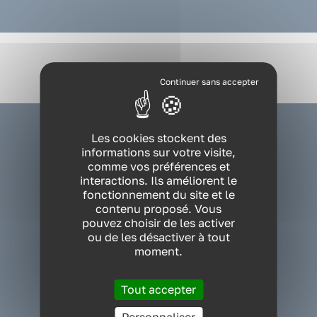
VOUS ÊTES ?
Les cookies stockent des
informations sur votre visite,
NOS EXPERTISES
comme vos préférences et
interactions. Ils améliorent le
NOS FORMATIONS
fonctionnement du site et le
contenu proposé. Vous
pouvez choisir de les activer
RESSOURCES
ou de les désactiver à tout
PRÉVIA
moment.
QUI SOMMES-NOUS ?
Cabinet conseil QVT Nantes Siège
Tout accepter
75 rue des Français Libres
44200 NANTES Cedex 2