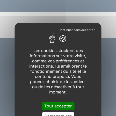
VOUS ÊTES ?
Les cookies stockent des
informations sur votre visite,
NOS EXPERTISES
comme vos préférences et
interactions. Ils améliorent le
NOS FORMATIONS
fonctionnement du site et le
contenu proposé. Vous
pouvez choisir de les activer
RESSOURCES
ou de les désactiver à tout
PRÉVIA
moment.
QUI SOMMES-NOUS ?
Cabinet conseil QVT Nantes Siège
Tout accepter
75 rue des Français Libres
44200 NANTES Cedex 2