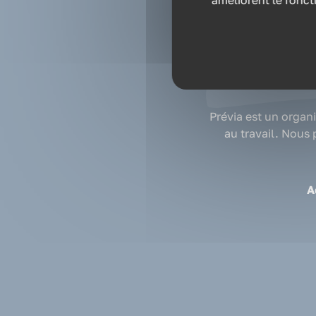
améliorent le fonct
Prévia, à vo
Prévia est un organ
au travail. Nous
A