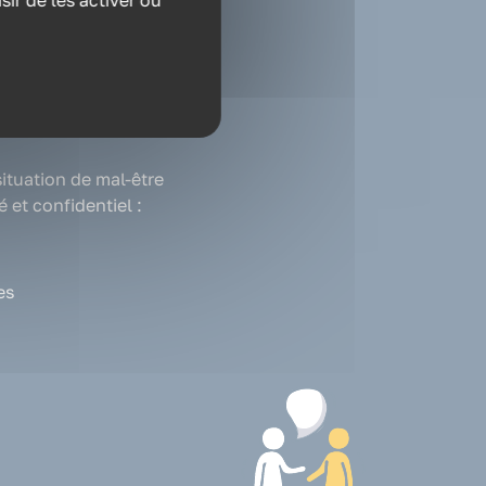
ir de les activer ou
professionnel
ituation de mal-être
 et confidentiel :
es