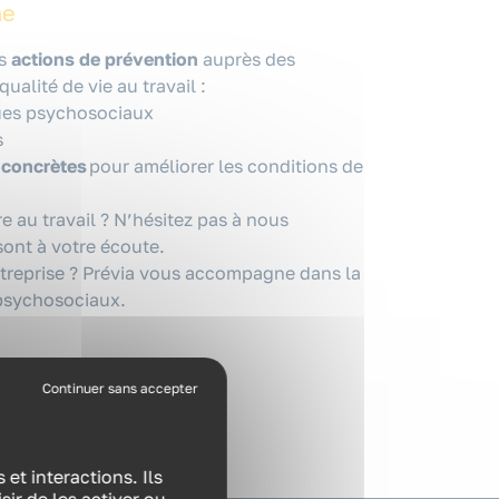
ne
es
actions de prévention
auprès des
ualité de vie au travail :
ues psychosociaux
s
 concrètes
pour améliorer les conditions de
e au travail ? N’hésitez pas à nous
sont à votre écoute.
ntreprise ? Prévia vous accompagne dans la
 psychosociaux.
et interactions. Ils