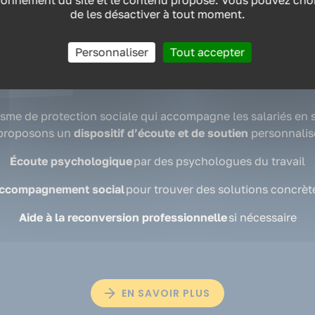
ionnement du site et le contenu proposé. Vous pouvez chois
de les désactiver à tout moment.
Personnaliser
Tout accepter
s côtés pour retrouver un bien-être 
isme de protection sociale qui accompagne les salariés en s
 proposons un
dispositif d’écoute et de soutien
personnalisé
Écoute psychologique
par des psychologues du travail
ccompagnement social
pour trouver des solutions concrèt
Aide à la reconversion professionnelle
si nécessaire
EN SAVOIR PLUS