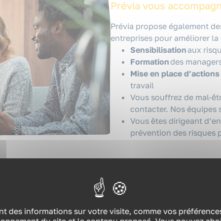
Prévia vous accompag
Prévia propose également d
entreprises pour améliorer la q
Sensibilisation
aux risq
Formation
des manager
Mise en place d’actions
travail
Vous souffrez de mal-êtr
contacter. Nos équipes 
Vous êtes dirigeant d’e
prévention des risques
NOUS CONTACTER
t des informations sur votre visite, comme vos préférences 