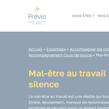
Panneau de gestion des cookies
VOUS ÊTES ?
NOS E
Accueil
»
Expertises
»
Accompagner les coll
Accompagnement Coup de pouce
»
Mal-êtr
Mal-être au travail 
silence
Le mal-être au travail est une réalité qui t
Stress, épuisement, manque de reconnaissa
multiples et peuvent avoir un impact impor