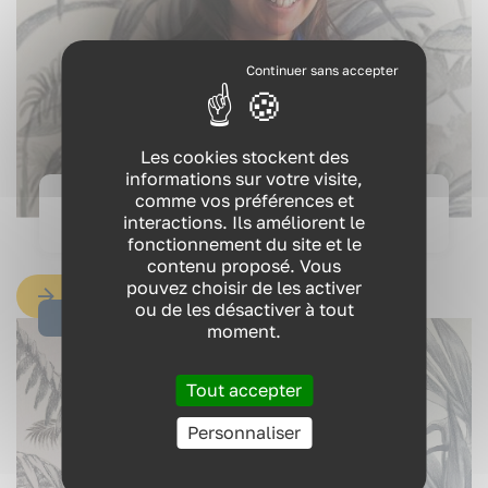
VOUS ÊTES ?
Les cookies stockent des
informations sur votre visite,
NOS EXPERTISES
comme vos préférences et
interactions. Ils améliorent le
Mathilde
NOS FORMATIONS
fonctionnement du site et le
contenu proposé. Vous
pouvez choisir de les activer
RESSOURCES
EN SAVOIR PLUS
ou de les désactiver à tout
05/04/2024
moment.
QUI SOMMES-NOUS ?
Tout accepter
Personnaliser
CONTACT