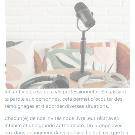
VOUS ÊTES ?
NOS EXPERTISES
NOS FORMATIONS
RESSOURCES
QUI SOMMES-NOUS ?
Nous avons donc souhaité leur rendre hommage en
créant le podcast
L’INDISCRET.
Il y a encore trop de tabous sur de nombreux sujets
CONTACT
mêlant vie perso et la vie professionnelle. En laissant
la parole aux personnes, cela permet d’écouter des
témoignages et d’aborder diverses situations.
Chacun(e) de nos invités nous livre leur récit avec
intimité et une grande authenticité. On plonge avec
eux dans un moment dans leur vie. Le but, est que leur