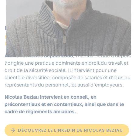
NOS FORMATIONS
RESSOURCES
Les intervenants
QUI SOMMES-NOUS ?
Maître Nicolas Beziau, avocat associé | Cabinet Ipso
Facto
Avocat à Nantes depuis 2008
, Nicolas Beziau a depuis
CONTACT
l’origine une pratique dominante en droit du travail et
droit de la sécurité sociale. Il intervient pour une
clientèle diversifiée, composée de salariés et d’élus ou
représentants du personnel, et aussi d’employeurs.
Nicolas Beziau intervient en conseil, en
précontentieux et en contentieux, ainsi que dans le
cadre de règlements amiables.
DÉCOUVREZ LE LINKEDIN DE NICOLAS BEZIAU