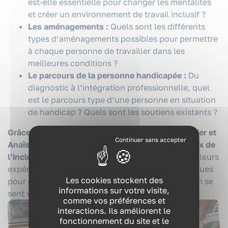
est-elle essentielle pour changer les mentalités
et créer un environnement de travail inclusif ?
Les aménagements :
Quels sont les différents
types d’aménagements possibles pour permettre
à chaque personne de travailler dans les
meilleures conditions ?
Le parcours de la personne handicapée :
Du
diagnostic à l’intégration professionnelle, quel
est le parcours type d’une personne en situation
de handicap ? Quels sont les soutiens existants ?
Grâce aux témoignages éclairants de Céline Grelier et
Anaïs Wahbi, nous plongeons au cœur des enjeux de
l’inclusion professionnelle.
Elles nous partagent leurs
VOUS ÊTES ?
expériences, leurs conseils et leurs bonnes pratiques
Les cookies stockent des
pour créer un environnement de travail où chacun se
informations sur votre visite,
sent valorisé et respecté.
NOS EXPERTISES
comme vos préférences et
interactions. Ils améliorent le
NOS FORMATIONS
fonctionnement du site et le