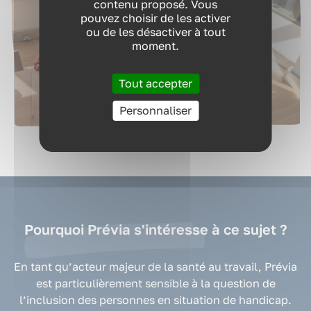
contenu proposé. Vous
pouvez choisir de les activer
RESSOURCES
ou de les désactiver à tout
moment.
QUI SOMMES-NOUS ?
Tout accepter
Personnaliser
CONTACT
Pourquoi Prévia s'intéresse à ce sujet ?
En tant qu’acteur majeur de la santé au travail, Prévia
est particulièrement sensible à la question de
l’inclusion des personnes en situation de handicap.