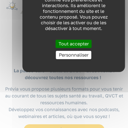
interactions. Ils améliorent le
fonctionnement du site et le
contenu proposé. Vous pouvez
choisir de les activer ou de les
désactiver à tout moment.
Tout accepter
Personnaliser
Nos ressources
La pause-café « Santé et QVCT » avec Prévia :
découvrez toutes nos ressources !
Prévia vous propose plusieurs formats pour vous tenir
au courant de tous les sujets santé au travail, QVCT et
ressources humaines.
Développez vos connaissances avec nos podcasts,
webinaires et articles, où que vous soyez !