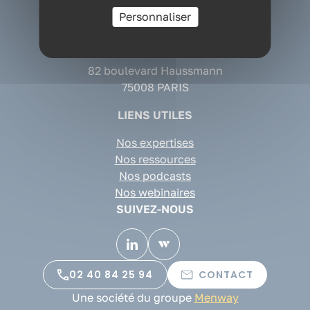
75 rue des Français Libres
Personnaliser
CONTACT
44200 NANTES Cedex 2
Cabinet conseil QVT Paris
82 boulevard Haussmann
75008 PARIS
LIENS UTILES
Nos expertises
Nos ressources
Nos podcasts
Nos webinaires
SUIVEZ-NOUS
02 40 84 25 94
CONTACT
Une société du groupe
Menway