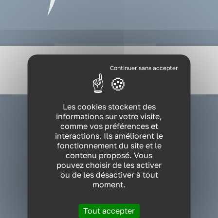
VOUS ÊTES ?
Les cookies stockent des
informations sur votre visite,
NOS EXPERTISES
comme vos préférences et
interactions. Ils améliorent le
NOS FORMATIONS
fonctionnement du site et le
contenu proposé. Vous
pouvez choisir de les activer
RESSOURCES
ou de les désactiver à tout
moment.
QUI SOMMES-NOUS ?
PRÉVIA
Tout accepter
Cabinet conseil QVT Nantes Siège