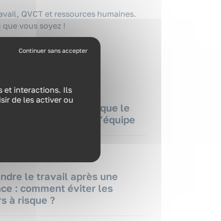
ravail, QVCT et ressources humaines.
 que vous soyez !
CASTS
et interactions. Ils
ir de les activer ou
ement d’équipe : ce que le
ll révèle du travail d’équipe
NAIRES
ndre le travail après une
ce : comment éviter les
s à risque ?