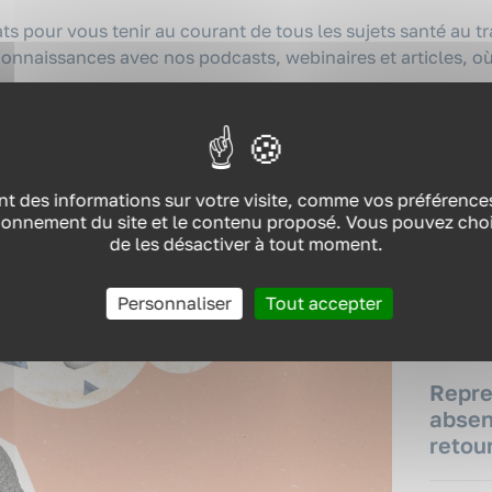
ts pour vous tenir au courant de tous les sujets santé au t
onnaissances avec nos podcasts, webinaires et articles, où
JE M’INSCRIS À LA NEWSLETTER
POD
t des informations sur votre visite, comme vos préférences 
ionnement du site et le contenu proposé. Vous pouvez chois
Manag
de les désactiver à tout moment.
footba
Personnaliser
Tout accepter
WEBI
Repre
absen
retour