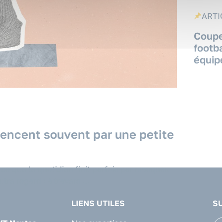
ARTI
Coupe
footb
équip
ncent souvent par une petite
ce que le quotidien finit parfois par masquer.
utre regard : à travers …
LIENS UTILES
S