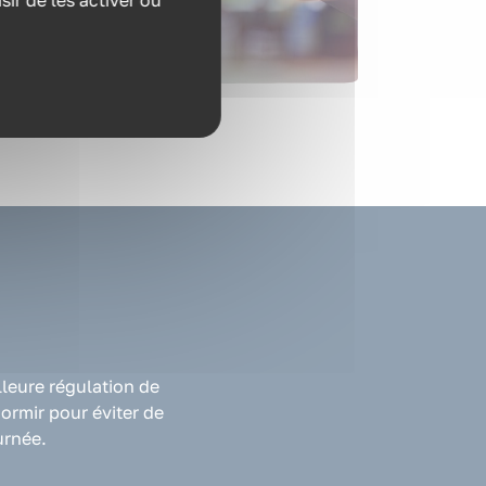
ir de les activer ou
leure régulation de
dormir pour éviter de
urnée.