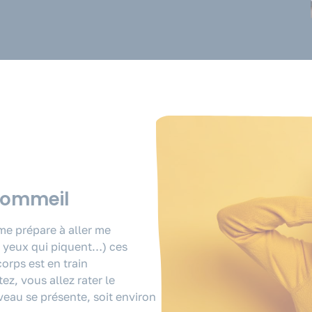
 sommeil
 me prépare à aller me
s yeux qui piquent…) ces
orps est en train
ez, vous allez rater le
veau se présente, soit environ