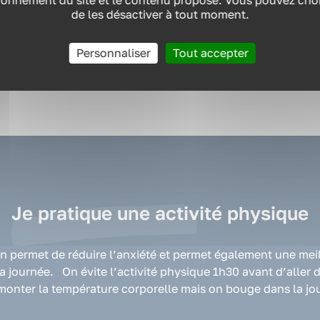
ionnement du site et le contenu proposé. Vous pouvez chois
de les désactiver à tout moment.
Personnaliser
Tout accepter
Je pratique une activité physique
n permet de réduire l’anxiété et permet également une meil
a journée. On évite l’activité physique 1h30 avant d’aller 
 monter la température corporelle mais on bouge dans la jo