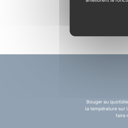
améliorent le fonct
Bouger au quotidie
la température sur l
faire