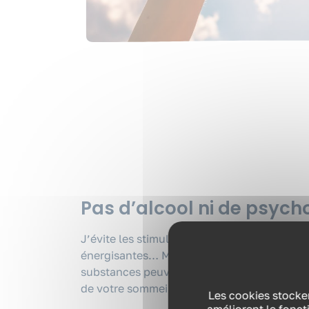
Pas d’alcool ni de psych
J’évite les stimulants et les psychotropes. 
énergisantes… Mais aussi cannabis. Même s
substances peuvent donner envie de dormir, 
de votre sommeil et votre récupération.
Les cookies stocken