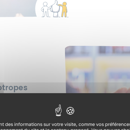
otropes
Alcool, café, boissons
i certaines de ces
elles altèreront la qualité
t des informations sur votre visite, comme vos préférences 