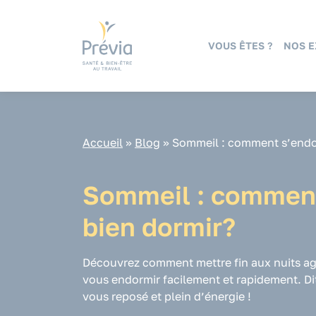
Panneau de gestion des cookies
VOUS ÊTES ?
NOS E
Accueil
»
Blog
»
Sommeil : comment s’endor
Sommeil : comment
bien dormir?
Découvrez comment mettre fin aux nuits ag
vous endormir facilement et rapidement. Dit
vous reposé et plein d’énergie !