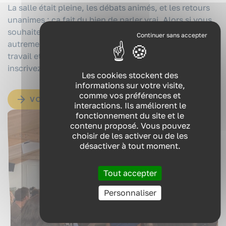
La salle était pleine, les débats animés, et les retours
unanimes : ça fait du bien de parler vrai. Alors si vous
souhaitez comprendre les enjeux intergénérationnels
autrement, capter les signaux faibles du monde du
travail et repartir avec des pistes d’action utiles,
inscrivez-vous au replay !
Les cookies stockent des
informations sur votre visite,
comme vos préférences et
VOIR LE REPLAY
interactions. Ils améliorent le
fonctionnement du site et le
contenu proposé. Vous pouvez
choisir de les activer ou de les
désactiver à tout moment.
Tout accepter
Personnaliser