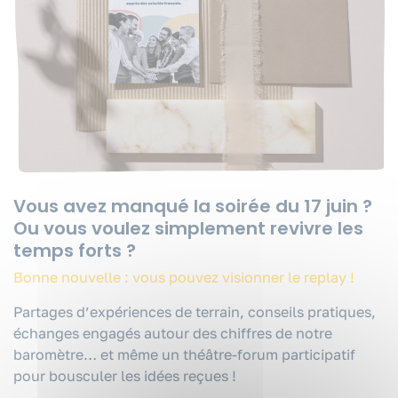
NOS EXPERTISES
NOS FORMATIONS
RESSOURCES
QUI SOMMES-NOUS ?
Vous avez manqué la soirée du 17 juin ?
CONTACT
Ou vous voulez simplement revivre les
temps forts ?
Bonne nouvelle : vous pouvez visionner le replay !
Partages d’expériences de terrain, conseils pratiques,
échanges engagés autour des chiffres de notre
baromètre… et même un théâtre-forum participatif
pour bousculer les idées reçues !