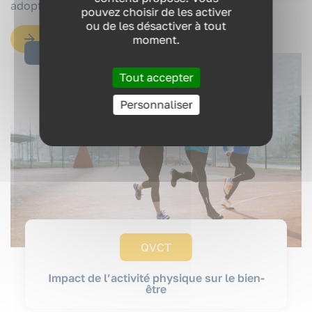
adopter un mode de vie sain et actif.
pouvez choisir de les activer
RESSOURCES
ou de les désactiver à tout
EN SAVOIR PLUS
moment.
QUI SOMMES-NOUS ?
05/06/2024
Tout accepter
Personnaliser
CONTACT
QVCT
Impact de l’activité physique sur le bien-
être