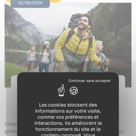
10/06/2024
QVCT
VOUS ÊTES ?
L’activité physique, un allié pour la santé et
Les cookies stockent des
la performance au travail
informations sur votre visite,
NOS EXPERTISES
comme vos préférences et
interactions. Ils améliorent le
Intégrez l'activité physique dans votre vie
NOS FORMATIONS
fonctionnement du site et le
professionnelle : conseils pratiques et astuces pour
contenu proposé. Vous